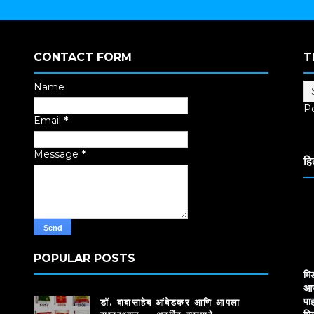
CONTACT FORM
T
Name
P
Email
*
Tr
Message
*
हि
POPULAR POSTS
मि
आज
पाह
डॉ. बाबासाहेब आंबेडकर आणि आपला