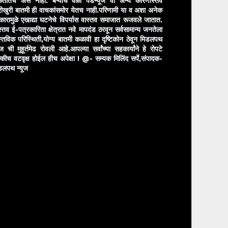
ळतातच असे नाही. बऱ्याच वेळी पेडन्यूज वा अन्य कारणास्तव
ीखुरी बातमी ही वाचकांसमोर येतच नाही.परिणामी या व अशा अनेक
रकारामुळे एखाद्या घटनेचे विपर्यास वास्तव समाजात रूजवले जातात.
स्तव ई-पत्रकारिता क्षेत्रात नवे मापदंड ठरवून सर्वसामान्य जनतेला
स्तविक परिस्थिती,योग्य बातमी कळावी हा दृष्टिकोन ठेवून मिडलपथ
ुज ची मुहूर्तमेढ रोवली आहे.आपल्या सर्वांच्या सहकार्यांने हे रोपटे
्कीच वटवृक्ष होईल हीच अपेक्षा !
@- सम्यक मिलिंद सर्पे,संपादक-
डलपथ न्यूज