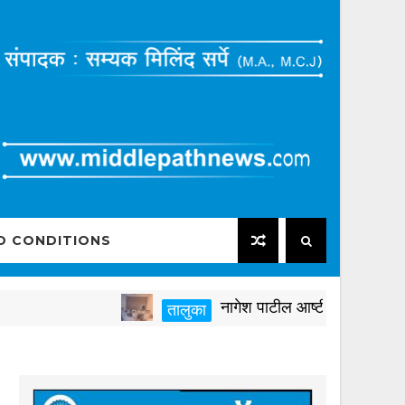
D CONDITIONS
नागेश पाटील आष्टीकरांनी पक्षविरुद्ध
तालुका