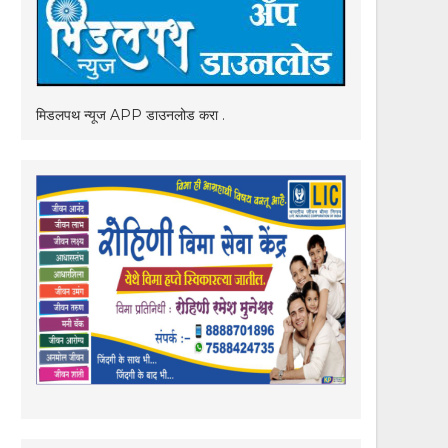
मिडलपथ न्यूज APP डाउनलोड करा .