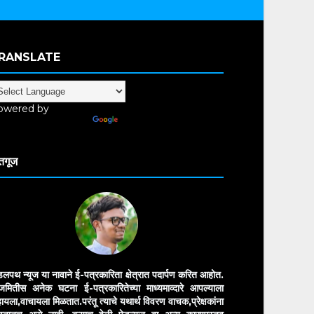
RANSLATE
owered by
anslate
तगूज
डलपथ न्यूज या नावाने ई-पत्रकारिता क्षेत्रात पदार्पण करित आहोत.
मितीस अनेक घटना ई-पत्रकारितेच्या माध्यमाव्दारे आपल्याला
ायला,वाचायला मिळतात.परंतू त्याचे यथार्थ विवरण वाचक,प्रेक्षकांना