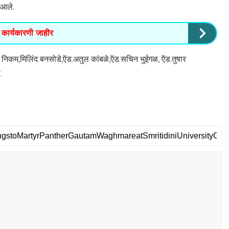
 आले.
ा कार्यकारणी जाहीर
सचिन निकम,मिलिंद बनसोडे,ऍड.अतुल कांबळे,ऍड.सचिन भुईगळ, ऍड.तुषार
.