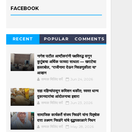
FACEBOOK
RECENT
POPULAR
COMMENTS
नागेश पाटील आष्टीकरांनी पक्षविरुद्ध वागून
कुटुंबाचा अर्थिक फायदा साधला — खराटेचा
हल्लाबोल, 'राजीनामा देऊन निवडणुकीला या'
आव्हान
सम्यक मिलिंद सर्पे
Jun 24, 2026
सहा महिन्यांपासून कमिशन थकीत; स्वस्त धान्य
दुकानदारांचा आंदोलनाचा इशारा
सम्यक मिलिंद सर्पे
Jun 23, 2026
सामाजिक कार्यकर्ते संजय निवडंगे यांना पितृषोक
दत्ता लक्ष्मण निवडंगे यांचे वृद्धापकाळाने निधन
सम्यक मिलिंद सर्पे
May 28, 2026