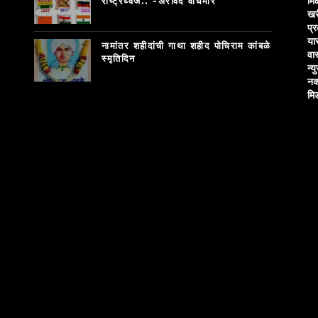
मि
राष्ट्रध्वज.. -अरविंद वाघमारे
खर
प्
या
नामांतर शहीदांची गाथा शहीद पोचिराम कांबळे
वा
स्मृतिदिन
न्य
नक
मि