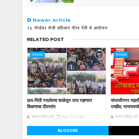
Newer Article
२६ नोव्हेंबर रोजी संविधान गौरव रॅली चे आयोजन
RELATED POST
मराठवाडा
मराठवाडा
छत-भिंती नसलेल्या शाळेतून उभा राहणारा
संभाजीनगर महापौर
शिक्षणाचा दीपस्तंभ
राखीव; भाजपमध्ये
सम्यक मिलिंद सर्पे
Apr 17, 2026
सम्यक मिलिंद सर्पे
BLOGGER