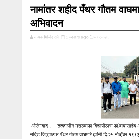
नामांतर शहीद पँथर गौतम वाघमारे 
अभिवादन
सम्यक मिलिंद सर्पे
5 years ago
मराठवाडा,
औरंगाबाद : तत्कालीन मराठवाडा विद्यापीठास डॉ.बाबासाहेब आंबे
नांदेड जिल्हाध्यक्ष पँथर गौतम वाघमारे ह्यांनी दि.२५ नोव्हेंबर 