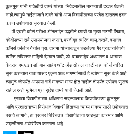
कुलगुरू यांनी यावेळीही दामरे यांच्या निवेदनातील मागण्याची दखल घेतली
नाही.त्यामुळे नाईलाजाने दामरे यांनी आज विद्यापीठाच्या प्रवेश द्वारातच हवन
करुन उपोषणास सुरुवात केली.
पी एचडी कोर्स परीक्षा ऑनलाईन पद्धतीने घ्यावी या मुख्य मागणी शिवाय,
कोवीडच्या सर्व उपाययोजना करून, वस्तीगृह त्वरित चालू करावे, दयानंद
कॉमर्स कॉलेज येथील प्रा. दायमा यांच्याकडून घडलेल्या गैर प्रकाराविषयी
त्वरित सविस्तर माहिती देण्यात यावी, डॉ. बाबासाहेब अध्यासन व अभ्यास
केंद्रात एम.ए.इन डॉ. बाबासाहेब थॉट अँड सोशल जस्टीस हा कोर्स त्वरित
सुरू करण्यात यावा,यासह एकूण आठ मागण्यांसाठी हे उपोषण सुरू केले आहे.
त्यामुळे जोपर्यंत आपल्या सर्व मागण्या मान्य होत नाहीत तोपर्यंत उपोषण सुरूच
राहील अशी भूमिका प्रा. सुरेश दामरे यांनी घेतली आहे.
एखाद्या विद्यापीठाच्या अधिसभा सदस्यालाच विद्यापीठाच्या कुलगुरू
आणि प्रशासनाच्या विरोधात,विद्यार्थी हिताच्या न्याय्य मागण्यांसाठी उपोषणास
बसावे लागावे , हा प्रकार निश्चितच विद्यापीठाचा आडमुठा कारभार आणि
उदासीनता अधोरेखित करणारा आहे.