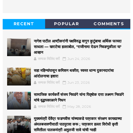
RECENT
POPULAR
COMMENTS
नागेश पाटील आष्टीकरांनी पक्षविरुद्ध वागून कुटुंबाचा अर्थिक फायदा
साधला — खराटेचा हल्लाबोल, 'राजीनामा देऊन निवडणुकीला या'
आव्हान
सम्यक मिलिंद सर्पे
Jun 24, 2026
सहा महिन्यांपासून कमिशन थकीत; स्वस्त धान्य दुकानदारांचा
आंदोलनाचा इशारा
सम्यक मिलिंद सर्पे
Jun 23, 2026
सामाजिक कार्यकर्ते संजय निवडंगे यांना पितृषोक दत्ता लक्ष्मण निवडंगे
यांचे वृद्धापकाळाने निधन
सम्यक मिलिंद सर्पे
May 28, 2026
मुख्यमंत्री देवेंद्र फडणवीस यांच्याकडे पत्रकार संरक्षण कायद्याच्या
अंमलबजावणीसाठी पाठपुरावा करू ; पत्रकार हल्ला विरोधी कृती
समितीला पालकमंत्री अतुलजी सावे यांची ग्वाही