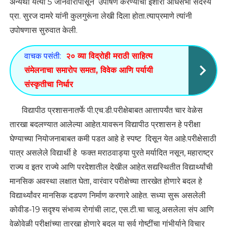
अन्यथा येत्या 5 जानेवारीपासून उपोषण करण्याचा इशारा अधिसभा सदस्य
प्रा. सुरज दामरे यांनी कुलगुरूंना लेखी दिला होता.त्याप्रमाणे त्यांनी
उपोषणास सुरुवात केली.
वाचक पसंती:
२० व्या विद्रोही मराठी साहित्य
संमेलनाचा समारोप समता, विवेक आणि पर्यायी
संस्कृतीचा निर्धार
विद्यापीठ प्रशासनातर्फे पी.एच.डी.परीक्षेबाबत आत्तापर्यंत चार वेळेस
तारखा बदलण्यात आलेल्या आहेत.यावरून विद्यापीठ प्रशासन हे परीक्षा
घेण्याच्या नियोजनाबाबत कमी पडत आहे हे स्पष्ट दिसून येत आहे.परीक्षेसाठी
पात्र असलेले विद्यार्थी हे फक्त मराठवाड्या पुरते मर्यादित नसून, महाराष्ट्र
राज्य व इतर राज्ये आणि परदेशातील देखील आहेत.सद्यस्थितीत विद्यार्थ्यांची
मानसिक अवस्था लक्षात घेता, वारंवार परीक्षेच्या तारखेत होणारे बदल हे
विद्यार्थ्यांवर मानसिक दडपण निर्माण करणारे आहेत. सध्या सुरू असलेली
कोवीड-19 सदृश्य संभाव्य रोगांची लाट, एस.टी.चा चालू असलेला संप आणि
वेळोवेळी परीक्षांच्या तारखा होणारे बदल या सर्व गोष्टींचा गांभीर्याने विचार