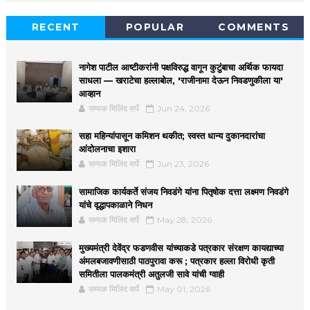
RECENT
POPULAR
COMMENTS
नागेश पाटील आष्टीकरांनी पक्षविरुद्ध वागून कुटुंबाचा अर्थिक फायदा
साधला — खराटेचा हल्लाबोल, 'राजीनामा देऊन निवडणुकीला या'
आव्हान
सम्यक मिलिंद सर्पे
Jun 24, 2026
सहा महिन्यांपासून कमिशन थकीत; स्वस्त धान्य दुकानदारांचा
आंदोलनाचा इशारा
सम्यक मिलिंद सर्पे
Jun 23, 2026
सामाजिक कार्यकर्ते संजय निवडंगे यांना पितृषोक दत्ता लक्ष्मण निवडंगे
यांचे वृद्धापकाळाने निधन
सम्यक मिलिंद सर्पे
May 28, 2026
मुख्यमंत्री देवेंद्र फडणवीस यांच्याकडे पत्रकार संरक्षण कायद्याच्या
अंमलबजावणीसाठी पाठपुरावा करू ; पत्रकार हल्ला विरोधी कृती
समितीला पालकमंत्री अतुलजी सावे यांची ग्वाही
सम्यक मिलिंद सर्पे
May 01, 2026