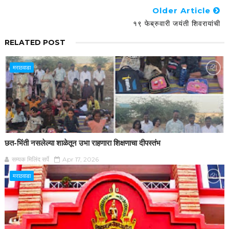
Older Article
१९ फेब्रुवारी जयंती शिवरायांची
RELATED POST
मराठवाडा
छत-भिंती नसलेल्या शाळेतून उभा राहणारा शिक्षणाचा दीपस्तंभ
सम्यक मिलिंद सर्पे
Apr 17, 2026
मराठवाडा