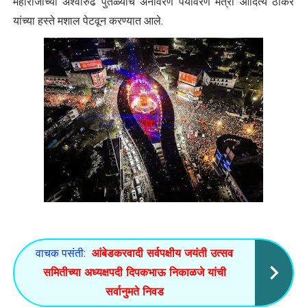
महाराजांच्या अश्वारुढ पुतळ्याचे अनावरण पर्यावरण मंत्री आदित्य ठाकरे
यांच्या हस्ते मशाल पेटवून करण्यात आले.
वाचक पसंती:
आंबेडकरवादी सर्वपक्षीय जयंती उत्सव
समितीच्या अध्यक्षपदी दिपकभाऊ निकाळजे यांची
सर्वानुमते निवड