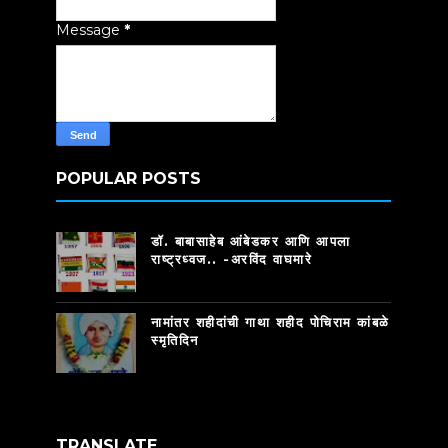
Message
*
POPULAR POSTS
डॉ. बाबासाहेब आंबेडकर आणि आपला
राष्ट्रध्वज.. -अरविंद वाघमारे
नामांतर शहीदांची गाथा शहीद पोचिराम कांबळे
स्मृतिदिन
TRANSLATE