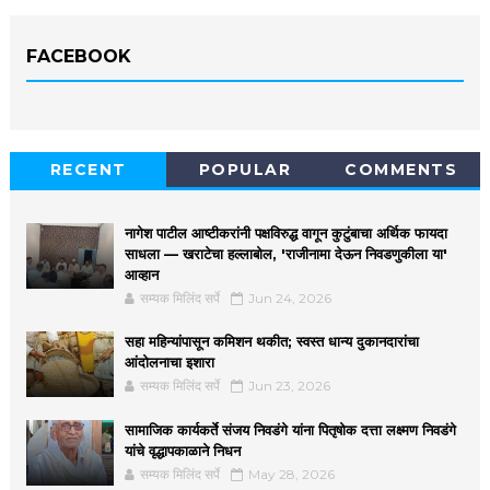
FACEBOOK
RECENT
POPULAR
COMMENTS
नागेश पाटील आष्टीकरांनी पक्षविरुद्ध वागून कुटुंबाचा अर्थिक फायदा
साधला — खराटेचा हल्लाबोल, 'राजीनामा देऊन निवडणुकीला या'
आव्हान
सम्यक मिलिंद सर्पे
Jun 24, 2026
सहा महिन्यांपासून कमिशन थकीत; स्वस्त धान्य दुकानदारांचा
आंदोलनाचा इशारा
सम्यक मिलिंद सर्पे
Jun 23, 2026
सामाजिक कार्यकर्ते संजय निवडंगे यांना पितृषोक दत्ता लक्ष्मण निवडंगे
यांचे वृद्धापकाळाने निधन
सम्यक मिलिंद सर्पे
May 28, 2026