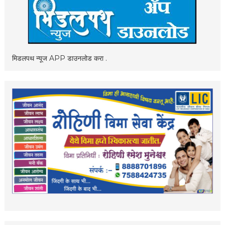
मिडलपथ न्यूज APP डाउनलोड करा .