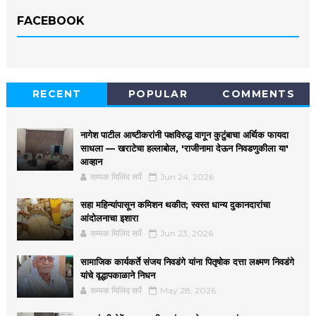
FACEBOOK
RECENT
POPULAR
COMMENTS
नागेश पाटील आष्टीकरांनी पक्षविरुद्ध वागून कुटुंबाचा अर्थिक फायदा
साधला — खराटेचा हल्लाबोल, 'राजीनामा देऊन निवडणुकीला या'
आव्हान
सम्यक मिलिंद सर्पे
Jun 24, 2026
सहा महिन्यांपासून कमिशन थकीत; स्वस्त धान्य दुकानदारांचा
आंदोलनाचा इशारा
सम्यक मिलिंद सर्पे
Jun 23, 2026
सामाजिक कार्यकर्ते संजय निवडंगे यांना पितृषोक दत्ता लक्ष्मण निवडंगे
यांचे वृद्धापकाळाने निधन
सम्यक मिलिंद सर्पे
May 28, 2026