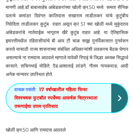
मागणी आहे.डॉ बाबासाहेब आंबेडकरांच्या खोली क्र.50 मध्ये समता सैनिक
दलाचे कमांडर दिवंगत कालिदास सखाराम ताडीलकर यांचे कुटुंबीय
निवेदिता ताडीलकर कुटुंब राहत असून क्र 51 च्या खोली मध्ये मुकुंदराव
आंबेडकरांचे नातेवाईक भागूराम खैरे कुटुंब राहत आहे. या ऐतिहासिक
इमारतीमधील रहिवासीयांचे बी आय टी चाळ समूह पुनर्विकासात पुनर्वसन
करावे यासाठी राज्य शासनाच्या संबंधित अधिकाऱ्यांशी लवकरच बैठक घेणार
असल्याचे ना रामदास आठवले म्हणाले.यावेळी रिपाइं चे जिल्हा अध्यक्ष सिद्धार्थ
कासारे; सचिनभाई मोहिते; ऍड.आशाताई लांडगे; गौतम गायकवाड; आदी
अनेक मान्यवर उपस्थित होते.
वाचक पसंती:
17 वर्षाखालील महिला फिफा
विश्वचषक फुटबॉल स्पर्धेच्या आकर्षक चित्ररथाला
तरूणाईचा उत्तम प्रतिसाद
खोली क्र.50 आणि रामदास आठवले