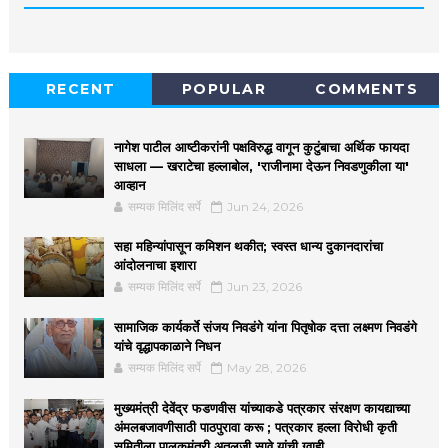
RECENT
POPULAR
COMMENTS
नागेश पाटील आष्टीकरांनी पक्षविरुद्ध वागून कुटुंबाचा अर्थिक फायदा
साधला — खराटेचा हल्लाबोल, 'राजीनामा देऊन निवडणुकीला या'
आव्हान
सम्यक मिलिंद सर्पे
Jun 24, 2026
सहा महिन्यांपासून कमिशन थकीत; स्वस्त धान्य दुकानदारांचा
आंदोलनाचा इशारा
सम्यक मिलिंद सर्पे
Jun 23, 2026
सामाजिक कार्यकर्ते संजय निवडंगे यांना पितृषोक दत्ता लक्ष्मण निवडंगे
यांचे वृद्धापकाळाने निधन
सम्यक मिलिंद सर्पे
May 28, 2026
मुख्यमंत्री देवेंद्र फडणवीस यांच्याकडे पत्रकार संरक्षण कायद्याच्या
अंमलबजावणीसाठी पाठपुरावा करू ; पत्रकार हल्ला विरोधी कृती
समितीला पालकमंत्री अतुलजी सावे यांची ग्वाही