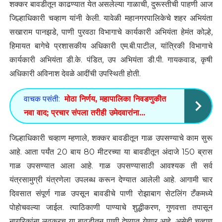
शक्कर बावडीतून काढण्यात येत असलेल्या गाळाची, दुरूस्तीची पाहणी आज
जिल्हाधिकारी चव्हाण यांनी केली. यावेळी महानगरपालिकेचे शहर अभियंता
सखाराम पानझडे, पाणी पुरवठा विभागाचे कार्यकारी अभियंता हेमंत कोल्हे,
हिमायत बागेचे प्रशासकीय अधिकारी एम.बी.पाटील, यांत्रिकी विभागाचे
कार्यकारी अभियंता डी.के. पंडित, उप अभियंता डी.पी. गायकवाड, कृषी
अधिकारी अविनाश देवळे आदींची उपस्थिती होती.
वाचक पसंती:
मोठा निर्णय, महापालिका निवडणुकीत
नवा वाद; प्रचार संपला तरीही उमेदवारांना...
जिल्हाधिकारी चव्हाण म्हणाले, शक्कर बावडीतून गाळ उपसण्याचे काम सुरू
आहे. आता पर्यंत 20 बाय 80 मीटरच्या या बावडीतून अंदाजे 150 ब्रास
गाळ उपसण्यात आला आहे. गाळ उपसण्यासाठी आवश्यक ती सर्व
यंत्रसामुग्री यंत्रणेला उपलब्ध करून देण्यात आलेली आहे. आगामी चार
दिवसात संपूर्ण गाळ उपसून बावडीचे पाणी रोझाबाग सेटलिंग टँकमध्ये
पोहोचवल्या जाईल. त्याठिकाणी पाण्याचे शुद्धीकरण, गुणवत्ता तपासून
नागरिकांना लवकरच या बावडीतून पाणी देण्यात येणार आहे, असेही चव्हाण