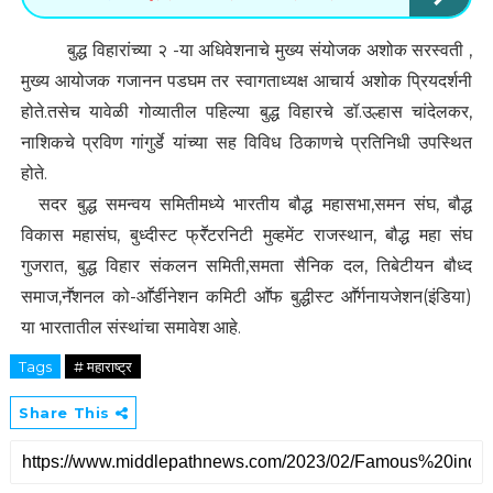
बुद्ध विहारांच्या २ -या अधिवेशनाचे मुख्य संयोजक अशोक सरस्वती ,
मुख्य आयोजक गजानन पडघम तर स्वागताध्यक्ष आचार्य अशोक प्रियदर्शनी
होते.तसेच यावेळी गोव्यातील पहिल्या बुद्ध विहारचे डॉ.उल्हास चांदेलकर,
नाशिकचे प्रविण गांगुर्डे यांच्या सह विविध ठिकाणचे प्रतिनिधी उपस्थित
होते.
सदर बुद्ध समन्वय समितीमध्ये भारतीय बौद्ध महासभा,समन संघ, बौद्ध
विकास महासंघ, बुध्दीस्ट फ्रॕटरनिटी मुव्हमेंट राजस्थान, बौद्ध महा संघ
गुजरात, बुद्ध विहार संकलन समिती,समता सैनिक दल, तिबेटीयन बौध्द
समाज,नॕशनल को-आॕर्डीनेशन कमिटी आॕफ बुद्धीस्ट आॕर्गनायजेशन(इंडिया)
या भारतातील संस्थांचा समावेश आहे.
Tags
# महाराष्ट्र
Share This