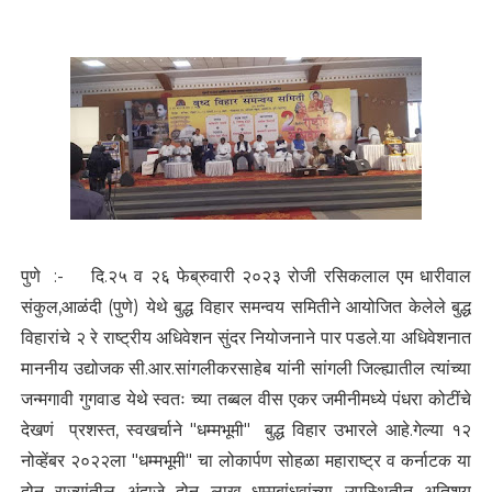
पुणे :- दि.२५ व २६ फेब्रुवारी २०२३ रोजी रसिकलाल एम धारीवाल
संकुल,आळंदी (पुणे) येथे बुद्ध विहार समन्वय समितीने आयोजित केलेले बुद्ध
विहारांचे २ रे राष्ट्रीय अधिवेशन सुंदर नियोजनाने पार पडले.या अधिवेशनात
माननीय उद्योजक सी.आर.सांगलीकरसाहेब यांनी सांगली जिल्ह्यातील त्यांच्या
जन्मगावी गुगवाड येथे स्वतः च्या तब्बल वीस एकर जमीनीमध्ये पंधरा कोटींचे
देखणं प्रशस्त, स्वखर्चाने "धम्मभूमी" बुद्ध विहार उभारले आहे.गेल्या १२
नोव्हेंबर २०२२ला "धम्मभूमी" चा लोकार्पण सोहळा महाराष्ट्र व कर्नाटक या
दोन राज्यांतील अंदाजे दोन लाख धम्मबांधवांच्या उपस्थितीत अतिशय