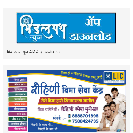
मिडलपथ न्यूज APP डाउनलोड करा .