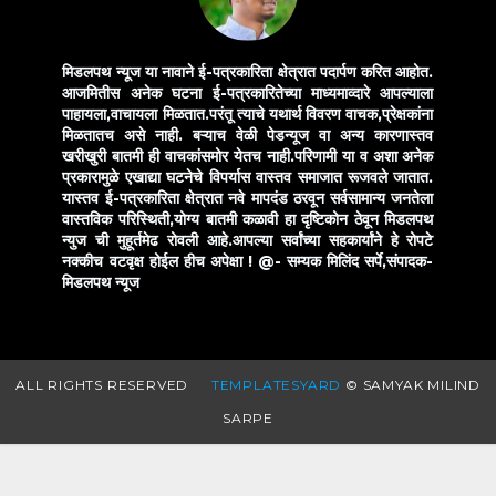
मिडलपथ न्यूज या नावाने ई-पत्रकारिता क्षेत्रात पदार्पण करित आहोत.
आजमितीस अनेक घटना ई-पत्रकारितेच्या माध्यमाव्दारे आपल्याला
पाहायला,वाचायला मिळतात.परंतू त्याचे यथार्थ विवरण वाचक,प्रेक्षकांना
मिळतातच असे नाही. बऱ्याच वेळी पेडन्यूज वा अन्य कारणास्तव
खरीखुरी बातमी ही वाचकांसमोर येतच नाही.परिणामी या व अशा अनेक
प्रकारामुळे एखाद्या घटनेचे विपर्यास वास्तव समाजात रूजवले जातात.
यास्तव ई-पत्रकारिता क्षेत्रात नवे मापदंड ठरवून सर्वसामान्य जनतेला
वास्तविक परिस्थिती,योग्य बातमी कळावी हा दृष्टिकोन ठेवून मिडलपथ
न्युज ची मुहूर्तमेढ रोवली आहे.आपल्या सर्वांच्या सहकार्यांने हे रोपटे
नक्कीच वटवृक्ष होईल हीच अपेक्षा !
@- सम्यक मिलिंद सर्पे,संपादक-
मिडलपथ न्यूज
ALL RIGHTS RESERVED
TEMPLATESYARD
© SAMYAK MILIND
SARPE