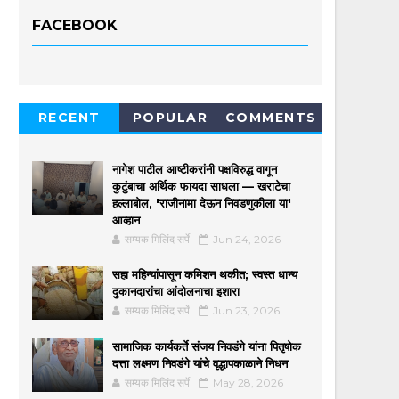
FACEBOOK
RECENT
POPULAR
COMMENTS
नागेश पाटील आष्टीकरांनी पक्षविरुद्ध वागून
कुटुंबाचा अर्थिक फायदा साधला — खराटेचा
हल्लाबोल, 'राजीनामा देऊन निवडणुकीला या'
आव्हान
सम्यक मिलिंद सर्पे
Jun 24, 2026
सहा महिन्यांपासून कमिशन थकीत; स्वस्त धान्य
दुकानदारांचा आंदोलनाचा इशारा
सम्यक मिलिंद सर्पे
Jun 23, 2026
सामाजिक कार्यकर्ते संजय निवडंगे यांना पितृषोक
दत्ता लक्ष्मण निवडंगे यांचे वृद्धापकाळाने निधन
सम्यक मिलिंद सर्पे
May 28, 2026