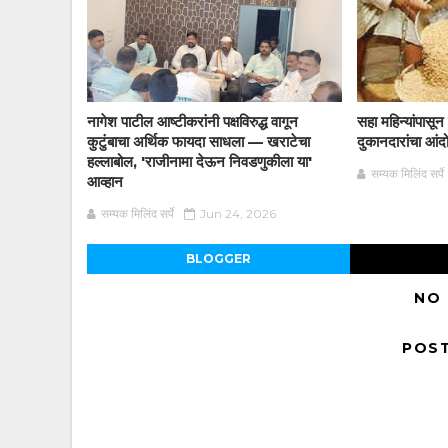
नागेश पाटील आष्टीकरांनी पक्षविरुद्ध वागून
सहा महिन्यांपासू
कुटुंबाचा अर्थिक फायदा साधला — खराटेचा
दुकानदारांचा आं
हल्लाबोल, 'राजीनामा देऊन निवडणुकीला या'
सम्यक मिलिंद सर्पे
आव्हान
सम्यक मिलिंद सर्पे
Jun 24, 2026
BLOGGER
NO
POS