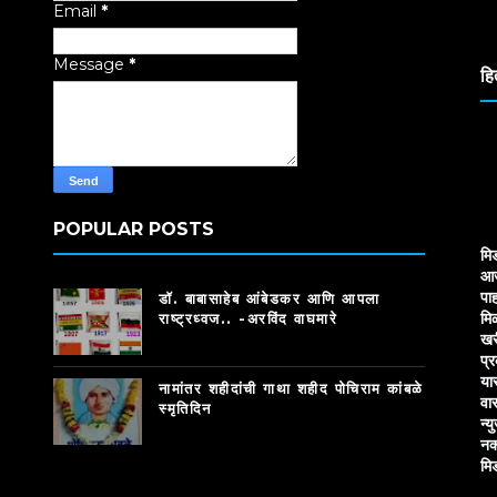
Email
*
Tr
Message
*
हि
POPULAR POSTS
मि
आज
पाह
डॉ. बाबासाहेब आंबेडकर आणि आपला
मि
राष्ट्रध्वज.. -अरविंद वाघमारे
खर
प्
या
नामांतर शहीदांची गाथा शहीद पोचिराम कांबळे
वा
स्मृतिदिन
न्य
नक
मि