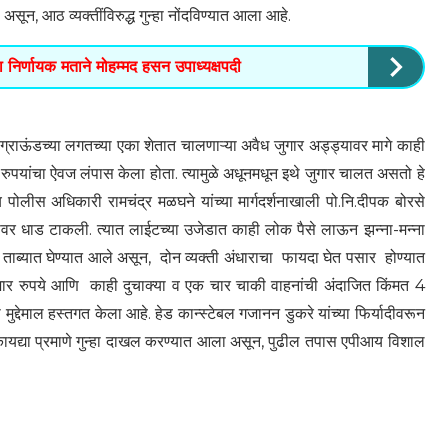
ून, आठ व्यक्तींविरुद्ध गुन्हा नोंदविण्यात आला आहे.
ा निर्णायक मताने मोहम्मद हसन उपाध्यक्षपदी
्राऊंडच्या लगतच्या एका शेतात चालणाऱ्या अवैध जुगार अड्ड्यावर मागे काही
खो रुपयांचा ऐवज लंपास केला होता. त्यामुळे अधूनमधून इथे जुगार चालत असतो हे
य पोलीस अधिकारी रामचंद्र मळघने यांच्या मार्गदर्शनाखाली पो.नि.दीपक बोरसे
ड्ड्यावर धाड टाकली. त्यात लाईटच्या उजेडात काही लोक पैसे लाऊन झन्ना-मन्ना
ना ताब्यात घेण्यात आले असून, दोन व्यक्ती अंधाराचा फायदा घेत पसार होण्यात
जार रुपये आणि काही दुचाक्या व एक चार चाकी वाहनांची अंदाजित किंमत 4
्देमाल हस्तगत केला आहे. हेड कान्स्टेबल गजानन डुकरे यांच्या फिर्यादीवरून
ायद्या प्रमाणे गुन्हा दाखल करण्यात आला असून, पुढील तपास एपीआय विशाल