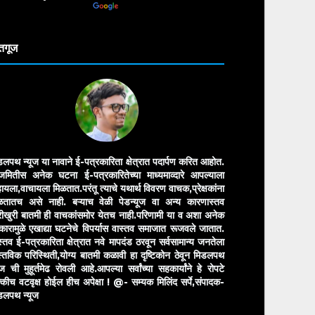
anslate
तगूज
डलपथ न्यूज या नावाने ई-पत्रकारिता क्षेत्रात पदार्पण करित आहोत.
मितीस अनेक घटना ई-पत्रकारितेच्या माध्यमाव्दारे आपल्याला
ायला,वाचायला मिळतात.परंतू त्याचे यथार्थ विवरण वाचक,प्रेक्षकांना
ळतातच असे नाही. बऱ्याच वेळी पेडन्यूज वा अन्य कारणास्तव
ीखुरी बातमी ही वाचकांसमोर येतच नाही.परिणामी या व अशा अनेक
रकारामुळे एखाद्या घटनेचे विपर्यास वास्तव समाजात रूजवले जातात.
स्तव ई-पत्रकारिता क्षेत्रात नवे मापदंड ठरवून सर्वसामान्य जनतेला
स्तविक परिस्थिती,योग्य बातमी कळावी हा दृष्टिकोन ठेवून मिडलपथ
ुज ची मुहूर्तमेढ रोवली आहे.आपल्या सर्वांच्या सहकार्यांने हे रोपटे
्कीच वटवृक्ष होईल हीच अपेक्षा !
@- सम्यक मिलिंद सर्पे,संपादक-
डलपथ न्यूज