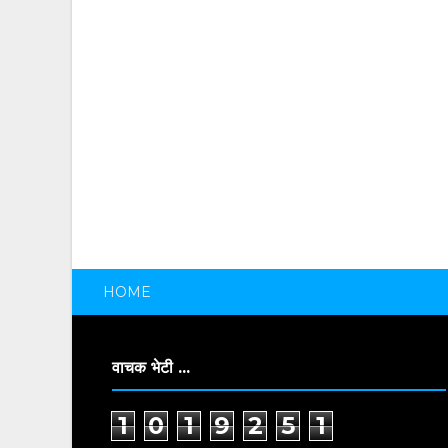
HOME
वाचक भेटी ...
1
0
1
9
2
5
1