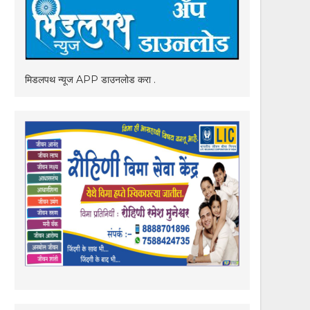
मिडलपथ न्यूज APP डाउनलोड करा .