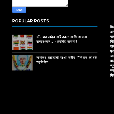
POPULAR POSTS
मि
आज
पाह
डॉ. बाबासाहेब आंबेडकर आणि आपला
मि
राष्ट्रध्वज.. -अरविंद वाघमारे
खर
प्
या
नामांतर शहीदांची गाथा शहीद पोचिराम कांबळे
वा
स्मृतिदिन
न्य
नक
मि