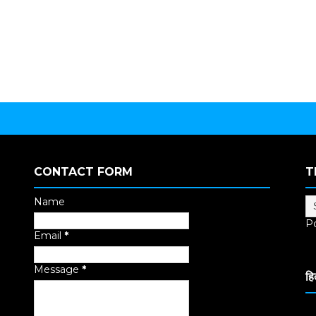
CONTACT FORM
T
Name
P
Email
*
Tr
Message
*
हि