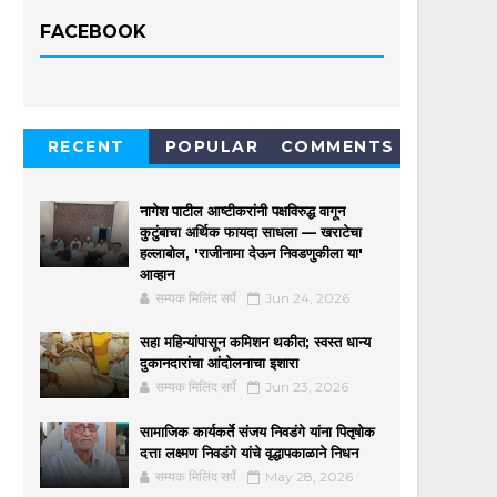
FACEBOOK
RECENT
POPULAR
COMMENTS
नागेश पाटील आष्टीकरांनी पक्षविरुद्ध वागून
कुटुंबाचा अर्थिक फायदा साधला — खराटेचा
हल्लाबोल, 'राजीनामा देऊन निवडणुकीला या'
आव्हान
सम्यक मिलिंद सर्पे
Jun 24, 2026
सहा महिन्यांपासून कमिशन थकीत; स्वस्त धान्य
दुकानदारांचा आंदोलनाचा इशारा
सम्यक मिलिंद सर्पे
Jun 23, 2026
सामाजिक कार्यकर्ते संजय निवडंगे यांना पितृषोक
दत्ता लक्ष्मण निवडंगे यांचे वृद्धापकाळाने निधन
सम्यक मिलिंद सर्पे
May 28, 2026