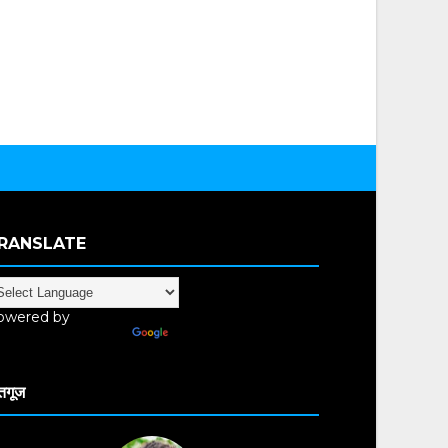
RANSLATE
owered by
anslate
तगूज