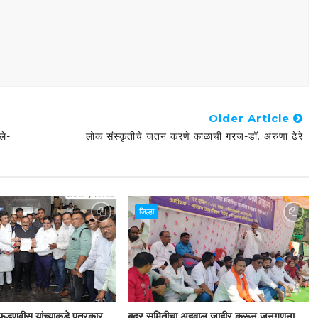
Older Article
ले-
लोक संस्कृतीचे जतन करणे काळाची गरज-डॉ. अरुणा ढेरे
जिल्हा
द्र फडणवीस यांच्याकडे पत्रकार
बदर समितीचा अहवाल जाहीर करून जनगणना