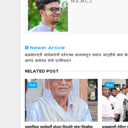
M.A ,M.C.J.
Newer Article
बाळशास्त्री जांभेकरांनी दर्पणच्या माध्यमातुन समाज जागृतीचे काम के
आनंद भालेराव यांचे प्रतिपादन
RELATED POST
जिल्हा
जिल्हा
सामाजिक कार्यकर्ते संजय निवडंगे यांना पितृषोक
मुख्यमंत्री देवें