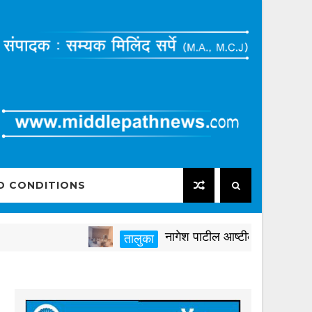
D CONDITIONS
नागेश पाटील आष्टीकरांनी पक्षविरुद्ध व
तालुका