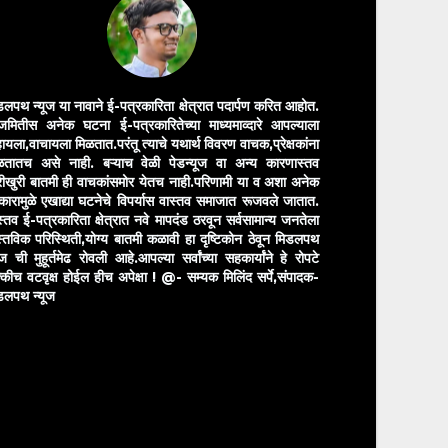
डलपथ न्यूज या नावाने ई-पत्रकारिता क्षेत्रात पदार्पण करित आहोत.
मितीस अनेक घटना ई-पत्रकारितेच्या माध्यमाव्दारे आपल्याला
ायला,वाचायला मिळतात.परंतू त्याचे यथार्थ विवरण वाचक,प्रेक्षकांना
ळतातच असे नाही. बऱ्याच वेळी पेडन्यूज वा अन्य कारणास्तव
ीखुरी बातमी ही वाचकांसमोर येतच नाही.परिणामी या व अशा अनेक
रकारामुळे एखाद्या घटनेचे विपर्यास वास्तव समाजात रूजवले जातात.
स्तव ई-पत्रकारिता क्षेत्रात नवे मापदंड ठरवून सर्वसामान्य जनतेला
स्तविक परिस्थिती,योग्य बातमी कळावी हा दृष्टिकोन ठेवून मिडलपथ
ुज ची मुहूर्तमेढ रोवली आहे.आपल्या सर्वांच्या सहकार्यांने हे रोपटे
्कीच वटवृक्ष होईल हीच अपेक्षा !
@- सम्यक मिलिंद सर्पे,संपादक-
डलपथ न्यूज