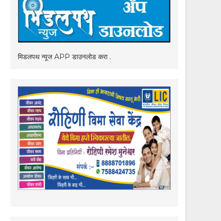
मिडलपथ न्यूज APP डाउनलोड करा .