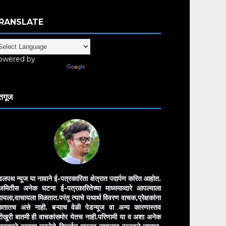
RANSLATE
owered by
anslate
तगूज
डलपथ न्यूज या नावाने ई-पत्रकारिता क्षेत्रात पदार्पण करित आहोत.
मितीस अनेक घटना ई-पत्रकारितेच्या माध्यमाव्दारे आपल्याला
ायला,वाचायला मिळतात.परंतू त्याचे यथार्थ विवरण वाचक,प्रेक्षकांना
ळतातच असे नाही. बऱ्याच वेळी पेडन्यूज वा अन्य कारणास्तव
ीखुरी बातमी ही वाचकांसमोर येतच नाही.परिणामी या व अशा अनेक