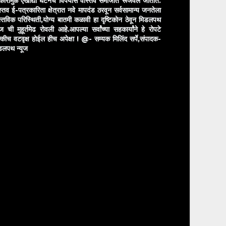
रकारामुळे एखाद्या घटनेचे विपर्यास वास्तव समाजात रूजवले जातात.
स्तव ई-पत्रकारिता क्षेत्रात नवे मापदंड ठरवून सर्वसामान्य जनतेला
स्तविक परिस्थिती,योग्य बातमी कळावी हा दृष्टिकोन ठेवून मिडलपथ
ुज ची मुहूर्तमेढ रोवली आहे.आपल्या सर्वांच्या सहकार्यांने हे रोपटे
्कीच वटवृक्ष होईल हीच अपेक्षा !
@- सम्यक मिलिंद सर्पे,संपादक-
डलपथ न्यूज