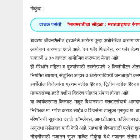
गोकुंदा :
वाचक पसंती:
“मायमराठीचा सोहळा : मराठवाड्यात रंगणार 
धावत्या जीवनशैलीत हरवलेले आरोग्य पुन्हा अधोरेखित करण्याच्या उ
आयोजन करण्यात आले आहे. ‘रन फॉर फिटनेस, रन फॉर हेल्थ’ या 
सकाळी ७.३० वाजता आयोजित करण्यात येणार आहे.
ही मॅरेथॉन महिला व पुरुषांसाठी स्वतंत्रपणे २ किलोमीटर अ
नियमित व्यायाम, संतुलित आहार व आरोग्याविषयी जनजागृती करणे,
स्पर्धेतील विजेत्यांना प्रथम बक्षीस ₹३०००, द्वितीय बक्षीस ₹२०
मान्यवरांच्या हस्ते बक्षीस वितरण सोहळा संपन्न होणार आहे.
या कार्यक्रमास किनवट–माहूर विधानसभा मतदारसंघाचे आमदार
निरीक्षक मा. गणेश कराड साहेब व शिवसेना तालुका प्रमुख मा. बा
मॅरेथॉनची सुरुवात दराडे कॉम्प्लेक्स, आय.टी.आय. कॉलेजजवळ
अनुराधा मडेलवार यांनी केले आहे. सहभागी होण्यासाठी प्रवेश शु
नोंदणीसाठी गजानन सुपर मार्केट गोकुंदा येथे गजानन संतो