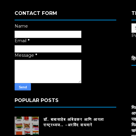
CONTACT FORM
T
Name
P
Email
*
Tr
Message
*
हि
POPULAR POSTS
मि
आज
पाह
डॉ. बाबासाहेब आंबेडकर आणि आपला
मि
राष्ट्रध्वज.. -अरविंद वाघमारे
खर