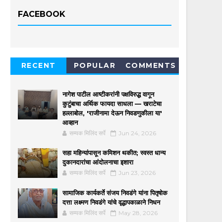
FACEBOOK
RECENT
POPULAR
COMMENTS
नागेश पाटील आष्टीकरांनी पक्षविरुद्ध वागून
कुटुंबाचा अर्थिक फायदा साधला — खराटेचा
हल्लाबोल, 'राजीनामा देऊन निवडणुकीला या'
आव्हान
सम्यक मिलिंद सर्पे
Jun 24, 2026
सहा महिन्यांपासून कमिशन थकीत; स्वस्त धान्य
दुकानदारांचा आंदोलनाचा इशारा
सम्यक मिलिंद सर्पे
Jun 23, 2026
सामाजिक कार्यकर्ते संजय निवडंगे यांना पितृषोक
दत्ता लक्ष्मण निवडंगे यांचे वृद्धापकाळाने निधन
सम्यक मिलिंद सर्पे
May 28, 2026