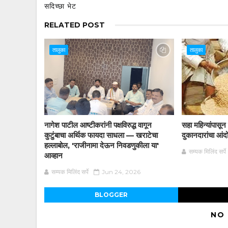
सदिच्छा भेट
RELATED POST
तालुका
तालुका
नागेश पाटील आष्टीकरांनी पक्षविरुद्ध वागून
सहा महिन्यांपासू
कुटुंबाचा अर्थिक फायदा साधला — खराटेचा
दुकानदारांचा आं
हल्लाबोल, 'राजीनामा देऊन निवडणुकीला या'
सम्यक मिलिंद सर्पे
आव्हान
सम्यक मिलिंद सर्पे
Jun 24, 2026
BLOGGER
NO