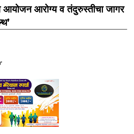
धे’चे आयोजन आरोग्य व तंदुरुस्तीचा जागर
्थ’
थ’