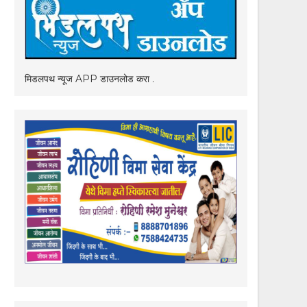
मिडलपथ न्यूज APP डाउनलोड करा .