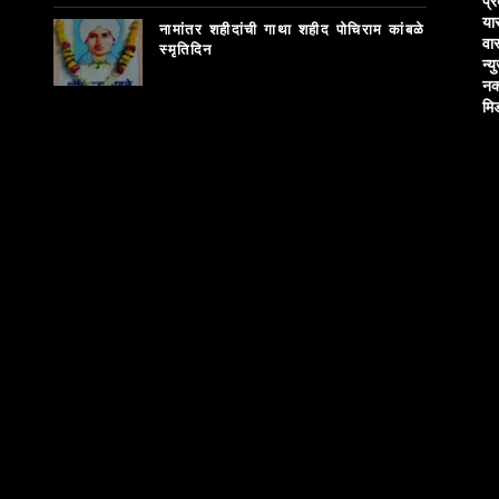
प्
या
नामांतर शहीदांची गाथा शहीद पोचिराम कांबळे
वा
स्मृतिदिन
न्य
नक
मि